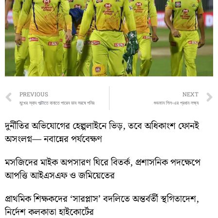
Prev
PREVIOUS
NEXT
মুখের স্বাদ পাল্টাতে বানাতে পারেন ডাব সরষে পনির
শুভমান গিল-এর প্রধান লক্ষ্য
দুর্নীতির অভিযোগের হেল্পলাইনে ভিড়, তবে অধিকাংশ ফোনই
অসংলগ্ন— নবান্নের পর্যবেক্ষণ
মসজিদের মাইক অপসারণ ঘিরে বিতর্ক, প্রশাসনিক পদক্ষেপে
আপত্তি আইএসএফ ও জমিয়েতের
প্রাথমিক শিক্ষকদের ‘সারপ্লাস’ বদলিতে অন্তর্বর্তী স্থগিতাদেশ,
নির্দেশ কলকাতা হাইকোর্টের