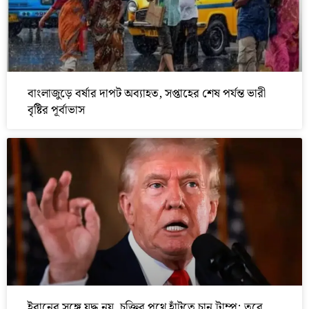
বাংলাজুড়ে বর্ষার দাপট অব্যাহত, সপ্তাহের শেষ পর্যন্ত ভারী
বৃষ্টির পূর্বাভাস
ইরানের সঙ্গে যুদ্ধ নয়, চুক্তির পথে হাঁটতে চান ট্রাম্প; তবে