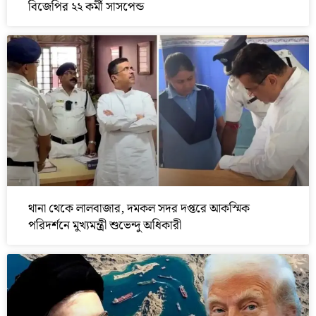
বিজেপির ২২ কর্মী সাসপেন্ড
থানা থেকে লালবাজার, দমকল সদর দপ্তরে আকস্মিক
পরিদর্শনে মুখ্যমন্ত্রী শুভেন্দু অধিকারী