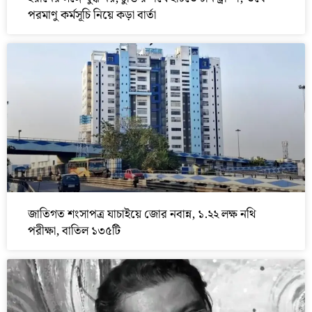
পরমাণু কর্মসূচি নিয়ে কড়া বার্তা
জাতিগত শংসাপত্র যাচাইয়ে জোর নবান্ন, ১.২২ লক্ষ নথি
পরীক্ষা, বাতিল ১৩৫টি