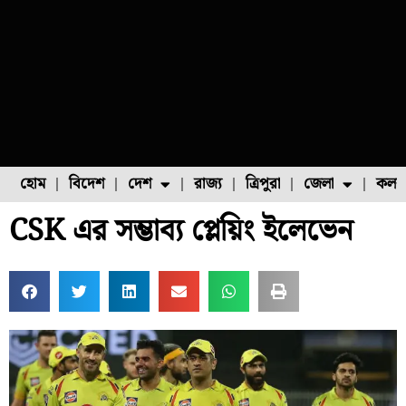
হোম
বিদেশ
দেশ
রাজ্য
ত্রিপুরা
জেলা
কলক
CSK এর সম্ভাব্য প্লেয়িং ইলেভেন
ফুল চাষ
ফল চাষ
মাছ চাষ
উত্তর ২৪ পরগনা
পোল্ট্রি চাষ