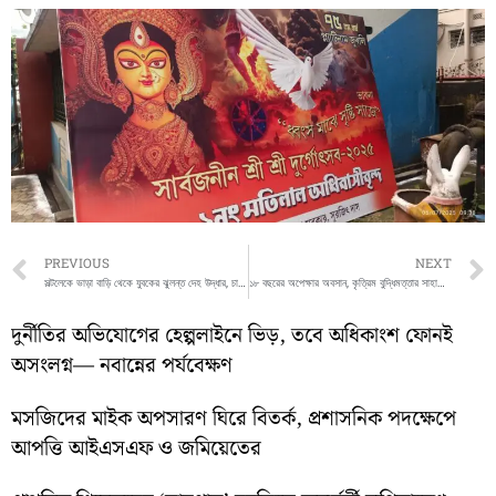
Prev
PREVIOUS
NEXT
সল্টলেকে ভাড়া বাড়ি থেকে যুবকের ঝুলন্ত দেহ উদ্ধার, চাঞ্চল্য এলাকায়
১৮ বছরের অপেক্ষার অবসান, কৃত্রিম বুদ্ধিমত্তার সাহায্যে মা হচ্ছেন যুবতী
দুর্নীতির অভিযোগের হেল্পলাইনে ভিড়, তবে অধিকাংশ ফোনই
অসংলগ্ন— নবান্নের পর্যবেক্ষণ
মসজিদের মাইক অপসারণ ঘিরে বিতর্ক, প্রশাসনিক পদক্ষেপে
আপত্তি আইএসএফ ও জমিয়েতের