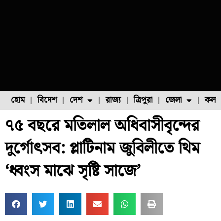
হোম
বিদেশ
দেশ
রাজ্য
ত্রিপুরা
জেলা
কলক
৭৫ বছরে মতিলাল অধিবাসীবৃন্দের
ফুল চাষ
ফল চাষ
মাছ চাষ
উত্তর ২৪ পরগনা
পোল্ট্রি চাষ
দুর্গোৎসব: প্লাটিনাম জুবিলীতে থিম
‘ধ্বংস মাঝে সৃষ্টি সাজে’