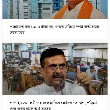
পঞ্চায়েত কর ১২০০ টাকা নয়, গুজব উড়িয়ে স্পষ্ট বার্তা রাজ্য
সরকারের
গ্রান্ট-ইন-এড কর্মীদের বকেয়া ডিএ মেটাতে উদ্যোগ, প্রক্রিয়া
শুরু করল রাজ্য অর্থ দফতর