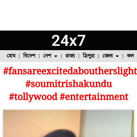
24x7
হোম
বিদেশ
দেশ
রাজ্য
ত্রিপুরা
জেলা
কলক
#fansareexcitedabouthersligh
ফুল চাষ
ফল চাষ
মাছ চাষ
উত্তর ২৪ পরগনা
পোল্ট্রি চাষ
#soumitrishakundu
#tollywood #entertainment