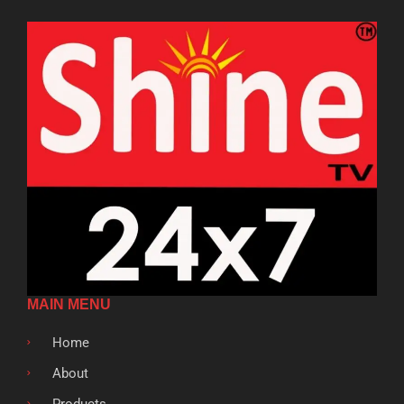
MAIN MENU
Home
About
Products