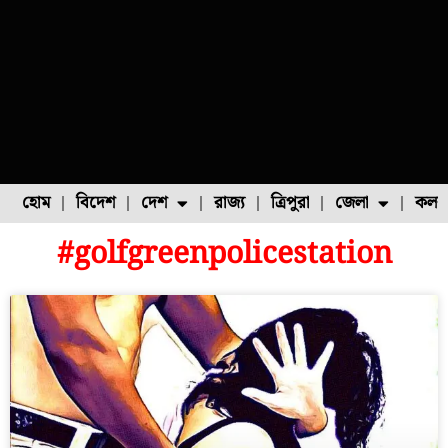
হোম
বিদেশ
দেশ
রাজ্য
ত্রিপুরা
জেলা
কলক
#golfgreenpolicestation
ফুল চাষ
ফল চাষ
মাছ চাষ
উত্তর ২৪ পরগনা
পোল্ট্রি চাষ