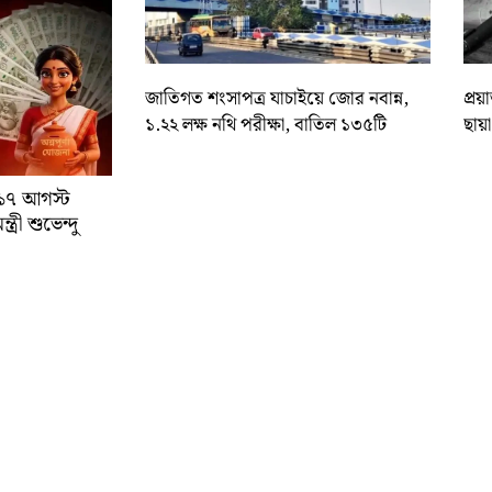
জাতিগত শংসাপত্র যাচাইয়ে জোর নবান্ন,
প্রয
১.২২ লক্ষ নথি পরীক্ষা, বাতিল ১৩৫টি
ছায়
া ১৭ আগস্ট
্রী শুভেন্দু