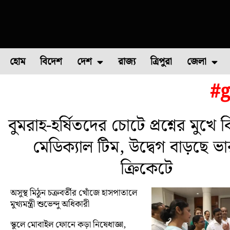
হোম
বিদেশ
দেশ
রাজ্য
ত্রিপুরা
জেলা
#g
ফুল চাষ
ফল চাষ
মাছ চাষ
উত্তর ২৪ পরগন
পোল্ট্রি চ
বুমরাহ-হর্ষিতদের চোটে প্রশ্নের মুখে
মেডিক্যাল টিম, উদ্বেগ বাড়ছে ভ
ক্রিকেটে
অসুস্থ মিঠুন চক্রবর্তীর খোঁজে হাসপাতালে
মুখ্যমন্ত্রী শুভেন্দু অধিকারী
স্কুলে মোবাইল ফোনে কড়া নিষেধাজ্ঞা,