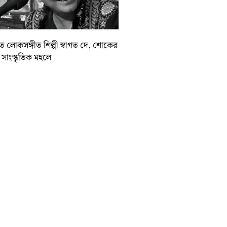
়াত লোকসঙ্গীত শিল্পী স্বাগত দে, শোকের
া সাংস্কৃতিক মহলে