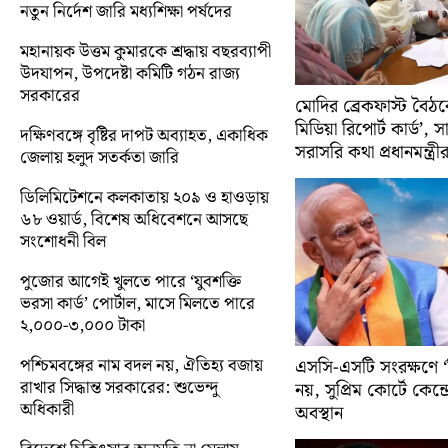
নতুন নির্দেশ জারি মধ্যশিক্ষা পর্ষদের
মহানায়ক উত্তম কুমারকে শ্রদ্ধায় বছরব্যাপী
উদযাপন, উপদেষ্টা কমিটি গঠন রাজ্য
সরকারের
মোদির ব্রেকফাস্ট বৈঠক
মিডিয়া রিপোর্ট কার্ড’, 
দক্ষিণবঙ্গে বৃষ্টির দাপট অব্যাহত, একাধিক
সরাসরি কথা প্রধানমন্ত্রী
জেলায় হলুদ সতর্কতা জারি
ডিলিমিটেশনে কলকাতায় ২০৯ ও হাওড়ায়
৬৮ ওয়ার্ড, বিশেষ অধিবেশনে আসছে
সংশোধনী বিল
পুজোর আগেই খুলতে পারে ‘যুবশক্তি
ভরসা কার্ড’ পোর্টাল, মাসে মিলতে পারে
২,০০০-৩,০০০ টাকা
পশ্চিমবঙ্গের নাম বদল নয়, ঐতিহ্য বজায়
এসসি-এসটি সংরক্ষণে ‘ক্
রাখার সিদ্ধান্ত সরকারের: শুভেন্দু
নয়, সুপ্রিম কোর্টে কেন্দ্র
অধিকারী
অবস্থান