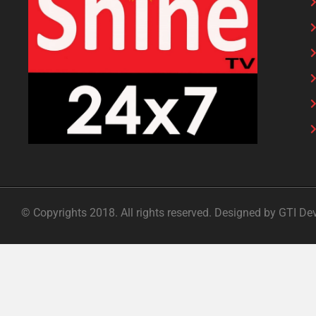
© Copyrights 2018. All rights reserved. Designed by GTI De