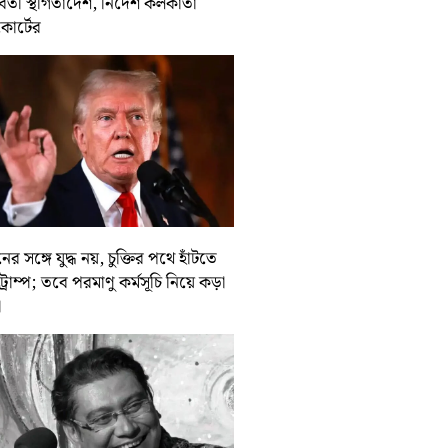
র্বর্তী স্থগিতাদেশ, নির্দেশ কলকাতা
কোর্টের
ের সঙ্গে যুদ্ধ নয়, চুক্তির পথে হাঁটতে
ট্রাম্প; তবে পরমাণু কর্মসূচি নিয়ে কড়া
া