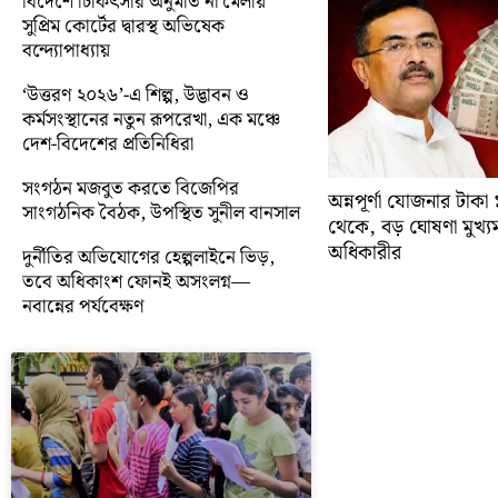
বিদেশে চিকিৎসার অনুমতি না মেলায়
সুপ্রিম কোর্টের দ্বারস্থ অভিষেক
বন্দ্যোপাধ্যায়
‘উত্তরণ ২০২৬’-এ শিল্প, উদ্ভাবন ও
কর্মসংস্থানের নতুন রূপরেখা, এক মঞ্চে
দেশ-বিদেশের প্রতিনিধিরা
সংগঠন মজবুত করতে বিজেপির
অন্নপূর্ণা যোজনার টাক
সাংগঠনিক বৈঠক, উপস্থিত সুনীল বানসাল
থেকে, বড় ঘোষণা মুখ্যমন্ত
অধিকারীর
দুর্নীতির অভিযোগের হেল্পলাইনে ভিড়,
তবে অধিকাংশ ফোনই অসংলগ্ন—
নবান্নের পর্যবেক্ষণ