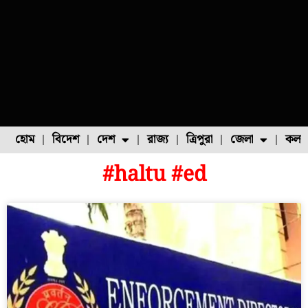
হোম
বিদেশ
দেশ
রাজ্য
ত্রিপুরা
জেলা
কলক
#haltu #ed
ফুল চাষ
ফল চাষ
মাছ চাষ
উত্তর ২৪ পরগনা
পোল্ট্রি চাষ