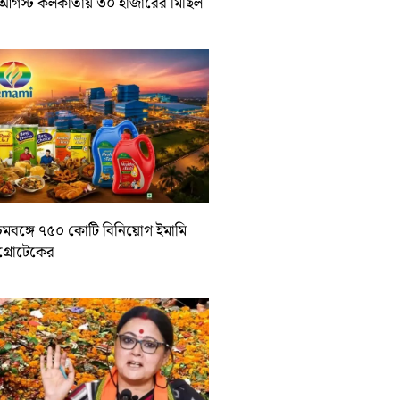
আগস্ট কলকাতায় ৩০ হাজারের মিছিল
চিমবঙ্গে ৭৫০ কোটি বিনিয়োগ ইমামি
াগ্রোটেকের