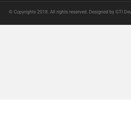
© Copyrights 2018. All rights reserved. Designed by GTI De
ABOUT |
TERMS OF SERVICE |
PRIVACY POLICY |
FAQ |
C