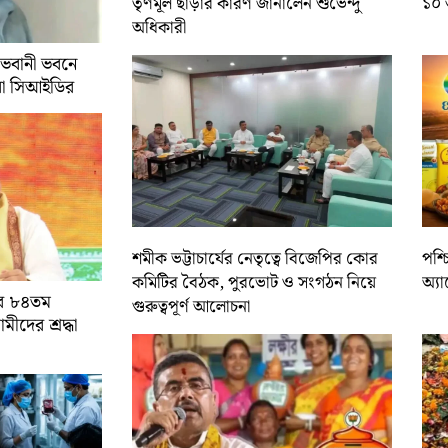
তৃণমূল ছাড়ার কারণ জানালেন শুভেন্দু
১০ 
অধিকারী
 ভবানী ভবনে
রা সিআইডির
শমীক ভট্টাচার্যের নেতৃত্বে বিজেপির কোর
পশ্
কমিটির বৈঠক, পুরভোট ও সংগঠন নিয়ে
অ্য
ের ৮৪তম
গুরুত্বপূর্ণ আলোচনা
ামীদের শ্রদ্ধা