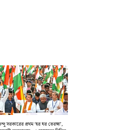
ন্দু সরকারের প্রথম ‘হর ঘর তেরঙ্গা’,