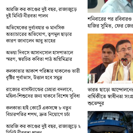
আরজি কর কাণ্ডের দুই বছর, রাজ্যজুড়ে
দুই মিনিট নীরবতা পালন
শনিবারের পর রবিবারও
হাজির সুমিত, ফের জে
অভিষেকের দুর্ব্যবহার ও মানসিক
অত্যাচারের অভিযোগ, তৃণমূল ছাড়ার
কারণ জানালেন আবু তাহের
অভয়া দিবসে আসানসোল হাসপাতালে
স্মরণ, স্বরচিত কবিতা পাঠ অগ্নিমিত্রার
কলকাতার আকাশ পরিষ্কার থাকলেও ভারী
বৃষ্টির পূর্বাভাস, উত্তাল হবে সমুদ্র
রাজ্যের বাসস্ট্যান্ডের চেহারা বদলাবে,
ভারত ছাড়ো আন্দোলন
মহিলা-শিশুদের জন্য থাকবে বিশেষ সুবিধা
বার্ষিকীতে স্বাধীনতা সংগ্র
শুভেন্দুর
কলকাতা হাই কোর্টে একসঙ্গে ৮ নতুন
বিচারপতির শপথ, দ্রুত নিয়োগে চর্চা
আরজি কর কাণ্ডের দুই বছর, রাজ্যজুড়ে ২
মিনিট নীরবতা পালন