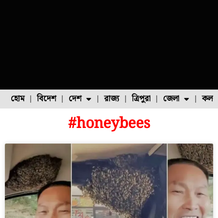
হোম
বিদেশ
দেশ
রাজ্য
ত্রিপুরা
জেলা
কলক
#honeybees
ফুল চাষ
ফল চাষ
মাছ চাষ
উত্তর ২৪ পরগনা
পোল্ট্রি চাষ