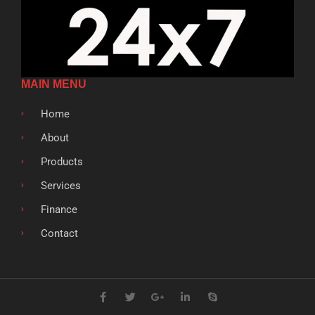
MAIN MENU
Home
About
Products
Services
Finance
Contact
F
T
G
L
S
a
w
o
i
k
c
i
o
n
y