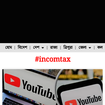
হোম
বিদেশ
দেশ
রাজ্য
ত্রিপুরা
জেলা
কলক
#incomtax
ফুল চাষ
ফল চাষ
মাছ চাষ
উত্তর ২৪ পরগনা
পোল্ট্রি চাষ