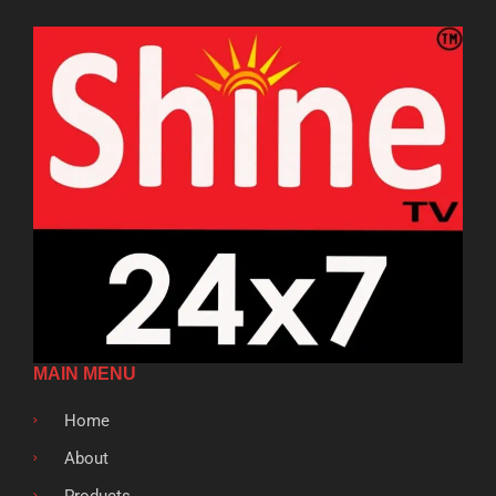
MAIN MENU
Home
About
Products