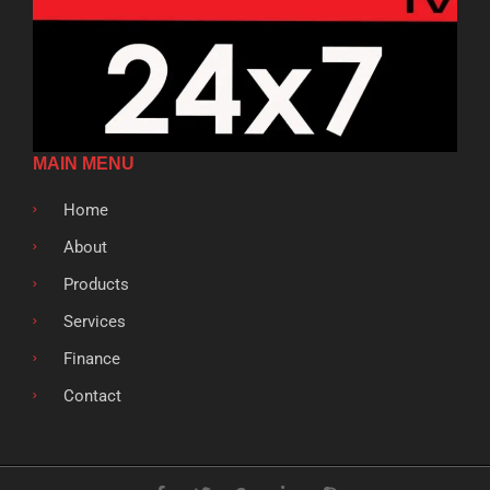
MAIN MENU
Home
About
Products
Services
Finance
Contact
F
T
G
L
S