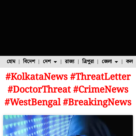
হোম
বিদেশ
দেশ
রাজ্য
ত্রিপুরা
জেলা
কলক
#KolkataNews #ThreatLetter
ফুল চাষ
ফল চাষ
মাছ চাষ
উত্তর ২৪ পরগনা
পোল্ট্রি চাষ
#DoctorThreat #CrimeNews
#WestBengal #BreakingNews