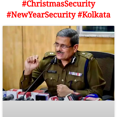
#ChristmasSecurity
#NewYearSecurity #Kolkata