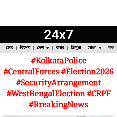
24x7
হোম
বিদেশ
দেশ
রাজ্য
ত্রিপুরা
জেলা
কলক
#KolkataPolice
ফুল চাষ
ফল চাষ
মাছ চাষ
উত্তর ২৪ পরগনা
পোল্ট্রি চাষ
#CentralForces #Election2026
#SecurityArrangement
#WestBengalElection #CRPF
#BreakingNews