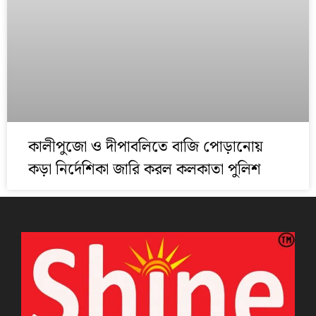
কালীপুজো ও দীপাবলিতে বাজি পোড়ানোয়
কড়া নির্দেশিকা জারি করল কলকাতা পুলিশ