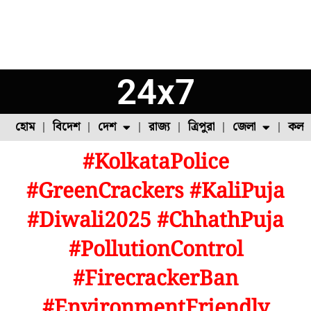
24x7
হোম
বিদেশ
দেশ
রাজ্য
ত্রিপুরা
জেলা
কলক
#KolkataPolice
ফুল চাষ
ফল চাষ
মাছ চাষ
উত্তর ২৪ পরগনা
পোল্ট্রি চাষ
#GreenCrackers #KaliPuja
#Diwali2025 #ChhathPuja
#PollutionControl
#FirecrackerBan
#EnvironmentFriendly