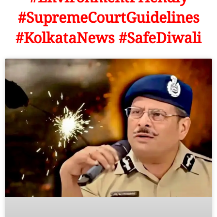
#SupremeCourtGuidelines
#KolkataNews #SafeDiwali