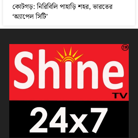
কোটগড়: নিরিবিলি পাহাড়ি শহর, ভারতের
‘অ্যাপেল সিটি’