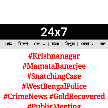
24x7
হোম
বিদেশ
দেশ
রাজ্য
ত্রিপুরা
জেলা
কলক
#Krishnanagar
ফুল চাষ
ফল চাষ
মাছ চাষ
উত্তর ২৪ পরগনা
পোল্ট্রি চাষ
#MamataBanerjee
#SnatchingCase
#WestBengalPolice
#CrimeNews #GoldRecovered
#PublicMeeting