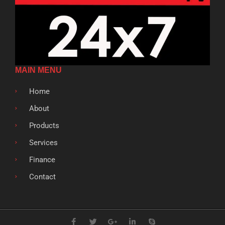
MAIN MENU
Home
About
Products
Services
Finance
Contact
F
T
G
L
S
a
w
o
i
k