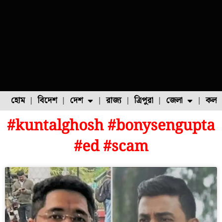
হোম
বিদেশ
দেশ
রাজ্য
ত্রিপুরা
জেলা
কলক
#kuntalghosh #bonysengupta
ফুল চাষ
ফল চাষ
মাছ চাষ
উত্তর ২৪ পরগনা
পোল্ট্রি চাষ
#ed #scam