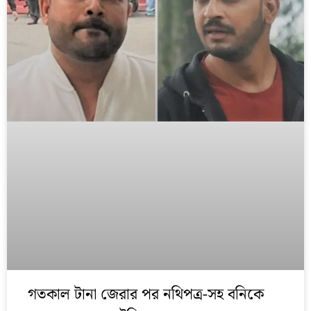
গতকাল টানা জেরার পর নথিপত্র-সহ বনিকে