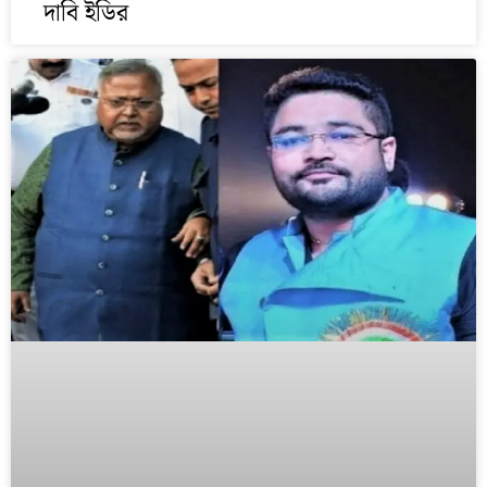
দাবি ইডির