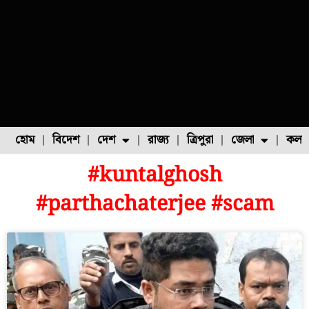
হোম
বিদেশ
দেশ
রাজ্য
ত্রিপুরা
জেলা
কলক
#kuntalghosh
ফুল চাষ
ফল চাষ
মাছ চাষ
উত্তর ২৪ পরগনা
পোল্ট্রি চাষ
#parthachaterjee #scam