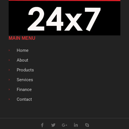
MAIN MENU
Home
About
Products
Services
Finance
Contact
F
T
G
L
S
a
w
o
i
k
c
i
o
n
y