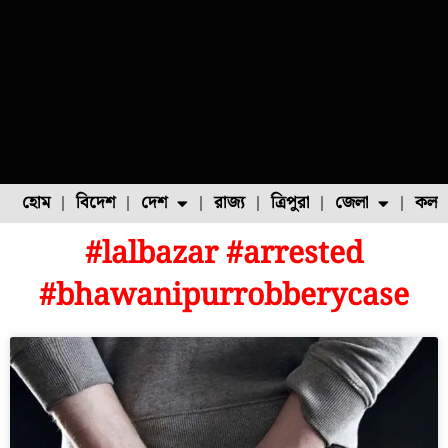
হোম
বিদেশ
দেশ
রাজ্য
ত্রিপুরা
জেলা
কলক
#lalbazar #arrested
ফুল চাষ
ফল চাষ
মাছ চাষ
উত্তর ২৪ পরগনা
পোল্ট্রি চাষ
#bhawanipurrobberycase