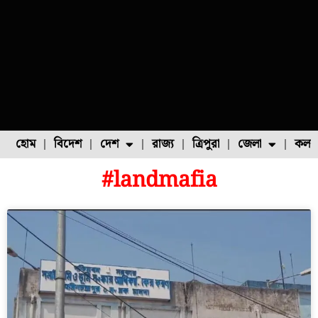
হোম
বিদেশ
দেশ
রাজ্য
ত্রিপুরা
জেলা
কলক
#landmafia
ফুল চাষ
ফল চাষ
মাছ চাষ
উত্তর ২৪ পরগনা
পোল্ট্রি চাষ