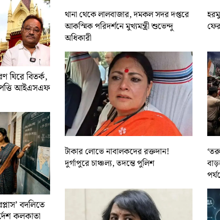
থানা থেকে লালবাজার, দমকল সদর দপ্তরে
হরমু
আকস্মিক পরিদর্শনে মুখ্যমন্ত্রী শুভেন্দু
ফের 
অধিকারী
 ঘিরে বিতর্ক,
আপত্তি আইএসএফ
টাকার লোভে নাবালকদের রক্তদান!
‘তর
দুর্গাপুরে চাঞ্চল্য, তদন্তে পুলিশ
বাড়
পর্য
রপ্লাস’ বদলিতে
নির্দেশ কলকাতা