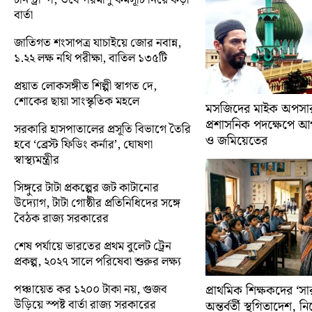
বার্তা
জাতিগত শংসাপত্র যাচাইয়ে জোর নবান্ন,
১.২২ লক্ষ নথি পরীক্ষা, বাতিল ১৩৫টি
প্রয়াত লোকসঙ্গীত শিল্পী স্বাগত দে,
শোকের ছায়া সাংস্কৃতিক মহলে
মসজিদের মাইক অপসারণ
প্রশাসনিক পদক্ষেপে 
সরকারি হাসপাতালের প্রসূতি বিভাগে তৈরি
ও জমিয়েতের
হবে ‘ব্রেস্ট ফিডিং কর্নার’, ঘোষণা
স্বাস্থ্যমন্ত্রীর
সিঙ্গুরে টাটা প্রকল্পের জট কাটানোর
উদ্যোগ, টাটা গোষ্ঠীর প্রতিনিধিদের সঙ্গে
বৈঠক রাজ্য সরকারের
শেষ পর্যায়ে ভারতের প্রথম বুলেট ট্রেন
প্রকল্প, ২০২৭ সালে পরিষেবা শুরুর লক্ষ্য
পঞ্চায়েত কর ১২০০ টাকা নয়, গুজব
প্রাথমিক শিক্ষকদের ‘সা
উড়িয়ে স্পষ্ট বার্তা রাজ্য সরকারের
অন্তর্বর্তী স্থগিতাদেশ, 