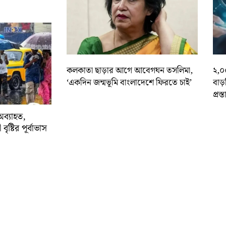
কলকাতা ছাড়ার আগে আবেগঘন তসলিমা,
২,০
‘একদিন জন্মভূমি বাংলাদেশে ফিরতে চাই’
বাড
প্রস্
অব্যাহত,
বৃষ্টির পূর্বাভাস