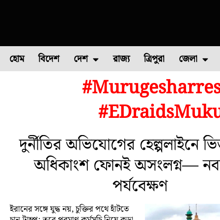
হোম
বিদেশ
দেশ
রাজ্য
ত্রিপুরা
জেলা
#Murugesharres
ফুল চাষ
ফল চাষ
মাছ চাষ
উত্তর ২৪ পরগন
পোল্ট্রি চ
#EDraidsMuku
দুর্নীতির অভিযোগের হেল্পলাইনে ভি
অধিকাংশ ফোনই অসংলগ্ন— নবান
পর্যবেক্ষণ
ইরানের সঙ্গে যুদ্ধ নয়, চুক্তির পথে হাঁটতে
চান ট্রাম্প; তবে পরমাণু কর্মসূচি নিয়ে কড়া