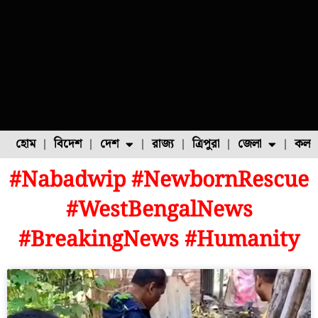
হোম
বিদেশ
দেশ
রাজ্য
ত্রিপুরা
জেলা
কলক
#Nabadwip #NewbornRescue
ফুল চাষ
ফল চাষ
মাছ চাষ
উত্তর ২৪ পরগনা
পোল্ট্রি চাষ
#WestBengalNews
#BreakingNews #Humanity