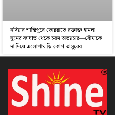
নদিয়ার শান্তিপুরে ভোররাতে রক্তাক্ত হামলা
ঘুমের ব্যাঘাত থেকে চরম অত্যাচার—বৌমাকে
দা দিয়ে এলোপাথাড়ি কোপ ভাসুরের