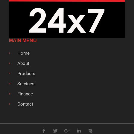
MAIN MENU
Home
About
Products
Services
Finance
Contact
F
T
G
L
S
a
w
o
i
k