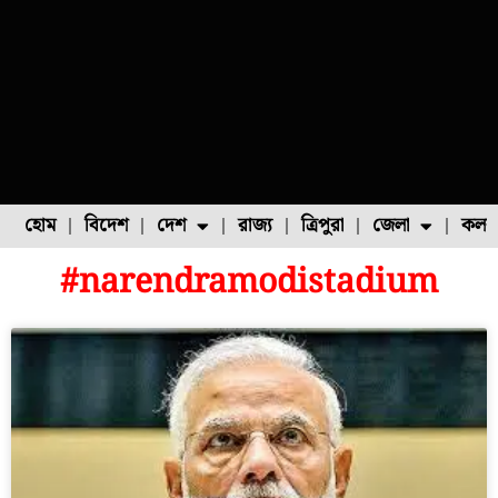
হোম
বিদেশ
দেশ
রাজ্য
ত্রিপুরা
জেলা
কলক
#narendramodistadium
ফুল চাষ
ফল চাষ
মাছ চাষ
উত্তর ২৪ পরগনা
পোল্ট্রি চাষ