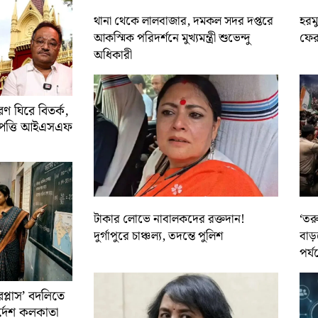
থানা থেকে লালবাজার, দমকল সদর দপ্তরে
হরমু
আকস্মিক পরিদর্শনে মুখ্যমন্ত্রী শুভেন্দু
ফের 
অধিকারী
 ঘিরে বিতর্ক,
আপত্তি আইএসএফ
টাকার লোভে নাবালকদের রক্তদান!
‘তর
দুর্গাপুরে চাঞ্চল্য, তদন্তে পুলিশ
বাড়
পর্য
রপ্লাস’ বদলিতে
নির্দেশ কলকাতা