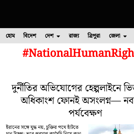
হোম
বিদেশ
দেশ
রাজ্য
ত্রিপুরা
জেলা
#NationalHumanRight
ফুল চাষ
ফল চাষ
মাছ চাষ
উত্তর ২৪ পরগন
পোল্ট্রি চ
দুর্নীতির অভিযোগের হেল্পলাইনে ভি
অধিকাংশ ফোনই অসংলগ্ন— নবান
পর্যবেক্ষণ
ইরানের সঙ্গে যুদ্ধ নয়, চুক্তির পথে হাঁটতে
চান ট্রাম্প; তবে পরমাণু কর্মসূচি নিয়ে কড়া