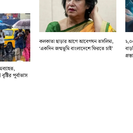
কলকাতা ছাড়ার আগে আবেগঘন তসলিমা,
২,০
‘একদিন জন্মভূমি বাংলাদেশে ফিরতে চাই’
বাড
প্রস্
অব্যাহত,
বৃষ্টির পূর্বাভাস