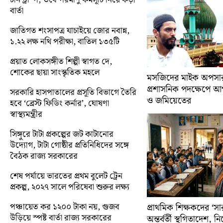
বার্তা
জাতিগত শংসাপত্র যাচাইয়ে জোর নবান্ন,
১.২২ লক্ষ নথি পরীক্ষা, বাতিল ১৩৫টি
প্রয়াত লোকসঙ্গীত শিল্পী স্বাগত দে,
শোকের ছায়া সাংস্কৃতিক মহলে
মসজিদের মাইক অপসারণ
প্রশাসনিক পদক্ষেপে 
সরকারি হাসপাতালের প্রসূতি বিভাগে তৈরি
ও জমিয়েতের
হবে ‘ব্রেস্ট ফিডিং কর্নার’, ঘোষণা
স্বাস্থ্যমন্ত্রীর
সিঙ্গুরে টাটা প্রকল্পের জট কাটানোর
উদ্যোগ, টাটা গোষ্ঠীর প্রতিনিধিদের সঙ্গে
বৈঠক রাজ্য সরকারের
শেষ পর্যায়ে ভারতের প্রথম বুলেট ট্রেন
প্রকল্প, ২০২৭ সালে পরিষেবা শুরুর লক্ষ্য
পঞ্চায়েত কর ১২০০ টাকা নয়, গুজব
প্রাথমিক শিক্ষকদের ‘সা
উড়িয়ে স্পষ্ট বার্তা রাজ্য সরকারের
অন্তর্বর্তী স্থগিতাদেশ, 