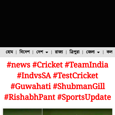
হোম
বিদেশ
দেশ
রাজ্য
ত্রিপুরা
জেলা
কলক
#news #Cricket #TeamIndia
ফুল চাষ
ফল চাষ
মাছ চাষ
উত্তর ২৪ পরগনা
পোল্ট্রি চাষ
#IndvsSA #TestCricket
#Guwahati #ShubmanGill
#RishabhPant #SportsUpdate