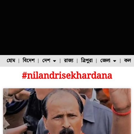
হোম
বিদেশ
দেশ
রাজ্য
ত্রিপুরা
জেলা
কলক
#nilandrisekhardana
ফুল চাষ
ফল চাষ
মাছ চাষ
উত্তর ২৪ পরগনা
পোল্ট্রি চাষ