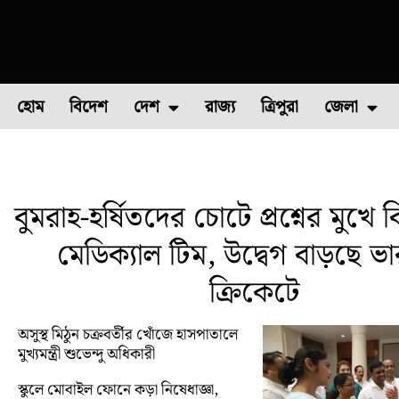
হোম
বিদেশ
দেশ
রাজ্য
ত্রিপুরা
জেলা
ফুল চাষ
ফল চাষ
মাছ চাষ
উত্তর ২৪ পরগন
পোল্ট্রি চ
বুমরাহ-হর্ষিতদের চোটে প্রশ্নের মুখে
মেডিক্যাল টিম, উদ্বেগ বাড়ছে ভ
ক্রিকেটে
অসুস্থ মিঠুন চক্রবর্তীর খোঁজে হাসপাতালে
মুখ্যমন্ত্রী শুভেন্দু অধিকারী
স্কুলে মোবাইল ফোনে কড়া নিষেধাজ্ঞা,