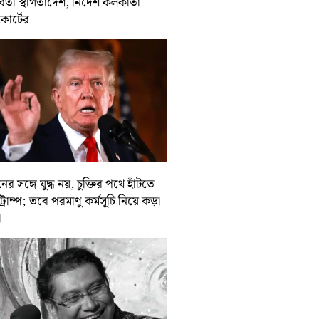
র্বর্তী স্থগিতাদেশ, নির্দেশ কলকাতা
কোর্টের
ের সঙ্গে যুদ্ধ নয়, চুক্তির পথে হাঁটতে
ট্রাম্প; তবে পরমাণু কর্মসূচি নিয়ে কড়া
া