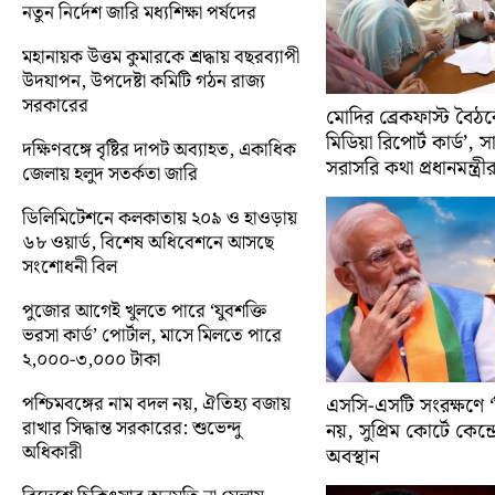
নতুন নির্দেশ জারি মধ্যশিক্ষা পর্ষদের
মহানায়ক উত্তম কুমারকে শ্রদ্ধায় বছরব্যাপী
উদযাপন, উপদেষ্টা কমিটি গঠন রাজ্য
সরকারের
মোদির ব্রেকফাস্ট বৈঠক
মিডিয়া রিপোর্ট কার্ড’, 
দক্ষিণবঙ্গে বৃষ্টির দাপট অব্যাহত, একাধিক
সরাসরি কথা প্রধানমন্ত্রী
জেলায় হলুদ সতর্কতা জারি
ডিলিমিটেশনে কলকাতায় ২০৯ ও হাওড়ায়
৬৮ ওয়ার্ড, বিশেষ অধিবেশনে আসছে
সংশোধনী বিল
পুজোর আগেই খুলতে পারে ‘যুবশক্তি
ভরসা কার্ড’ পোর্টাল, মাসে মিলতে পারে
২,০০০-৩,০০০ টাকা
পশ্চিমবঙ্গের নাম বদল নয়, ঐতিহ্য বজায়
এসসি-এসটি সংরক্ষণে ‘ক্
রাখার সিদ্ধান্ত সরকারের: শুভেন্দু
নয়, সুপ্রিম কোর্টে কেন্দ্র
অধিকারী
অবস্থান