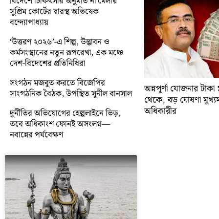
বিদেশে চিকিৎসার অনুমতি না মেলায়
সুপ্রিম কোর্টের দ্বারস্থ অভিষেক
বন্দ্যোপাধ্যায়
‘উত্তরণ ২০২৬’-এ শিল্প, উদ্ভাবন ও
কর্মসংস্থানের নতুন রূপরেখা, এক মঞ্চে
দেশ-বিদেশের প্রতিনিধিরা
সংগঠন মজবুত করতে বিজেপির
অন্নপূর্ণা যোজনার টাক
সাংগঠনিক বৈঠক, উপস্থিত সুনীল বানসাল
থেকে, বড় ঘোষণা মুখ্যমন্ত
অধিকারীর
দুর্নীতির অভিযোগের হেল্পলাইনে ভিড়,
তবে অধিকাংশ ফোনই অসংলগ্ন—
নবান্নের পর্যবেক্ষণ