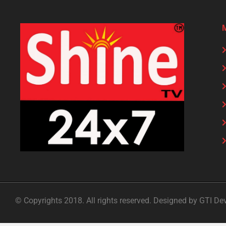
© Copyrights 2018. All rights reserved. Designed by GTI De