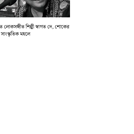
়াত লোকসঙ্গীত শিল্পী স্বাগত দে, শোকের
া সাংস্কৃতিক মহলে