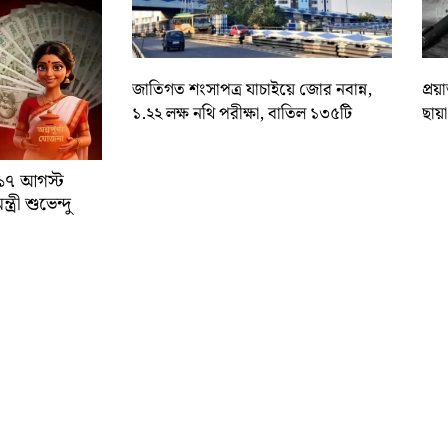
জাতিগত শংসাপত্র যাচাইয়ে জোর নবান্ন,
প্রয
১.২২ লক্ষ নথি পরীক্ষা, বাতিল ১৩৫টি
ছায়
া ১৭ আগস্ট
্রী শুভেন্দু