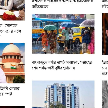
প্রশাসনিক পদক্ষেপে আপত্তি আইএসএফ ও
অন্ত
জমিয়েতের
হাই
ে ‘সোশ্যাল
সাংসদদের সঙ্গে
র
বাংলাজুড়ে বর্ষার দাপট অব্যাহত, সপ্তাহের
ইরান
শেষ পর্যন্ত ভারী বৃষ্টির পূর্বাভাস
চান 
বার্ত
রিমি লেয়ার’
ের স্পষ্ট