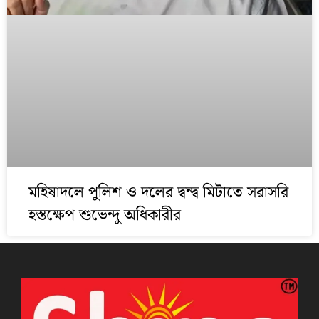
মহিষাদলে পুলিশ ও দলের দ্বন্দ্ব মিটাতে সরাসরি
হস্তক্ষেপ শুভেন্দু অধিকারীর