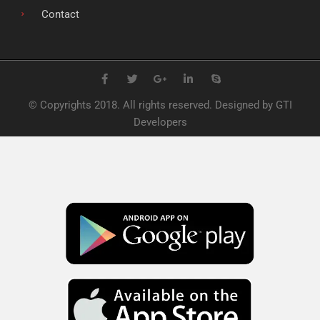
Contact
F
T
G
L
S
a
w
o
i
k
c
i
o
n
y
e
t
g
k
p
© Copyrights 2018. All rights reserved. Designed by GTI
b
t
l
e
e
o
e
e
d
Developers
o
r
-
i
k
p
n
l
u
s