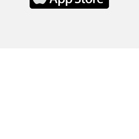
F
T
W
I
P
a
w
h
n
i
c
i
a
s
n
e
t
t
t
t
b
t
s
a
e
o
e
a
g
r
o
r
p
r
e
k
p
a
s
-
m
t
ABOUT |
TERMS OF SERVICE |
PRIVACY POLICY |
FAQ |
f
CONTACT