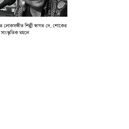
়াত লোকসঙ্গীত শিল্পী স্বাগত দে, শোকের
া সাংস্কৃতিক মহলে