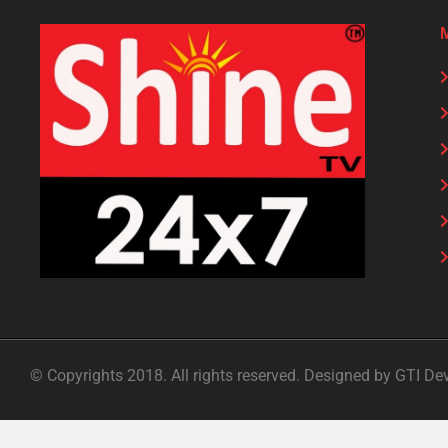
© Copyrights 2018. All rights reserved. Designed by GTI De