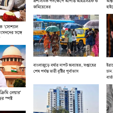
প্রশাসনিক পদক্ষেপে আপত্তি আইএসএফ ও
অন্ত
জমিয়েতের
হাই
ে ‘সোশ্যাল
সাংসদদের সঙ্গে
র
বাংলাজুড়ে বর্ষার দাপট অব্যাহত, সপ্তাহের
ইরান
শেষ পর্যন্ত ভারী বৃষ্টির পূর্বাভাস
চান 
বার্ত
রিমি লেয়ার’
ের স্পষ্ট