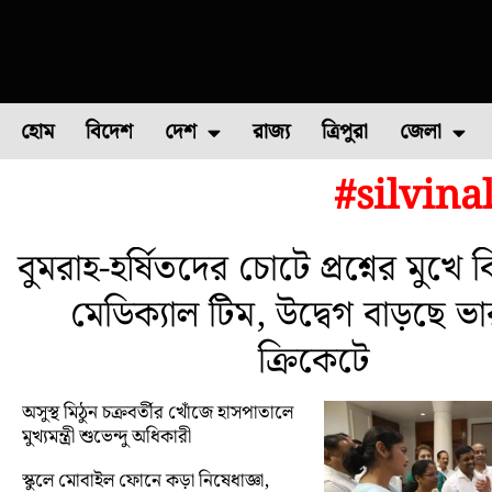
হোম
বিদেশ
দেশ
রাজ্য
ত্রিপুরা
জেলা
#silvina
ফুল চাষ
ফল চাষ
মাছ চাষ
উত্তর ২৪ পরগন
পোল্ট্রি চ
বুমরাহ-হর্ষিতদের চোটে প্রশ্নের মুখে
মেডিক্যাল টিম, উদ্বেগ বাড়ছে ভ
ক্রিকেটে
অসুস্থ মিঠুন চক্রবর্তীর খোঁজে হাসপাতালে
মুখ্যমন্ত্রী শুভেন্দু অধিকারী
স্কুলে মোবাইল ফোনে কড়া নিষেধাজ্ঞা,