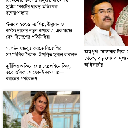
বিদেশে চিকিৎসার অনুমতি না মেলায়
সুপ্রিম কোর্টের দ্বারস্থ অভিষেক
বন্দ্যোপাধ্যায়
‘উত্তরণ ২০২৬’-এ শিল্প, উদ্ভাবন ও
কর্মসংস্থানের নতুন রূপরেখা, এক মঞ্চে
দেশ-বিদেশের প্রতিনিধিরা
সংগঠন মজবুত করতে বিজেপির
অন্নপূর্ণা যোজনার টাক
সাংগঠনিক বৈঠক, উপস্থিত সুনীল বানসাল
থেকে, বড় ঘোষণা মুখ্যমন্ত
অধিকারীর
দুর্নীতির অভিযোগের হেল্পলাইনে ভিড়,
তবে অধিকাংশ ফোনই অসংলগ্ন—
নবান্নের পর্যবেক্ষণ