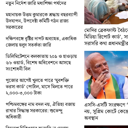
নতুন নির্দেশ জারি মধ্যশিক্ষা পর্ষদের
মহানায়ক উত্তম কুমারকে শ্রদ্ধায় বছরব্যাপী
উদযাপন, উপদেষ্টা কমিটি গঠন রাজ্য
সরকারের
মোদির ব্রেকফাস্ট বৈঠক
মিডিয়া রিপোর্ট কার্ড’, 
দক্ষিণবঙ্গে বৃষ্টির দাপট অব্যাহত, একাধিক
সরাসরি কথা প্রধানমন্ত্রী
জেলায় হলুদ সতর্কতা জারি
ডিলিমিটেশনে কলকাতায় ২০৯ ও হাওড়ায়
৬৮ ওয়ার্ড, বিশেষ অধিবেশনে আসছে
সংশোধনী বিল
পুজোর আগেই খুলতে পারে ‘যুবশক্তি
ভরসা কার্ড’ পোর্টাল, মাসে মিলতে পারে
২,০০০-৩,০০০ টাকা
পশ্চিমবঙ্গের নাম বদল নয়, ঐতিহ্য বজায়
এসসি-এসটি সংরক্ষণে ‘ক্
রাখার সিদ্ধান্ত সরকারের: শুভেন্দু
নয়, সুপ্রিম কোর্টে কেন্দ্র
অধিকারী
অবস্থান