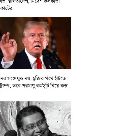
র্বর্তী স্থগিতাদেশ, নির্দেশ কলকাতা
কোর্টের
ের সঙ্গে যুদ্ধ নয়, চুক্তির পথে হাঁটতে
ট্রাম্প; তবে পরমাণু কর্মসূচি নিয়ে কড়া
া