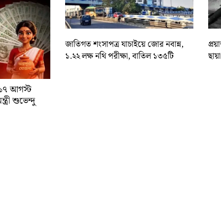
জাতিগত শংসাপত্র যাচাইয়ে জোর নবান্ন,
প্রয
১.২২ লক্ষ নথি পরীক্ষা, বাতিল ১৩৫টি
ছায়
া ১৭ আগস্ট
্রী শুভেন্দু