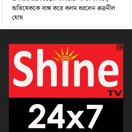
অভিষেককে ব্যঙ্গ করে কলম ধরলেন রুদ্রনীল
ঘোষ