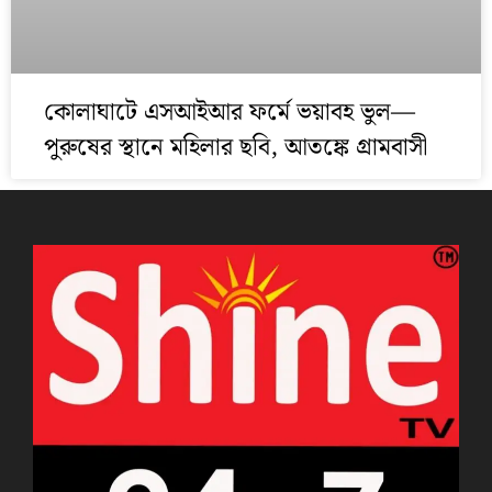
কোলাঘাটে এসআইআর ফর্মে ভয়াবহ ভুল—
পুরুষের স্থানে মহিলার ছবি, আতঙ্কে গ্রামবাসী