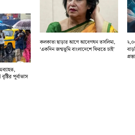
কলকাতা ছাড়ার আগে আবেগঘন তসলিমা,
২,০
‘একদিন জন্মভূমি বাংলাদেশে ফিরতে চাই’
বাড
প্রস্
অব্যাহত,
বৃষ্টির পূর্বাভাস