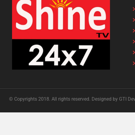
© Copyrights 2018. All rights reserved. Designed by GTI De