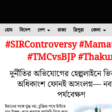
হোম
বিদেশ
দেশ
রাজ্য
ত্রিপুরা
জেলা
#SIRControversy #Mama
ফুল চাষ
ফল চাষ
মাছ চাষ
উত্তর ২৪ পরগন
পোল্ট্রি চ
#TMCvsBJP #Thakurn
দুর্নীতির অভিযোগের হেল্পলাইনে ভি
অধিকাংশ ফোনই অসংলগ্ন— নবান
পর্যবেক্ষণ
ইরানের সঙ্গে যুদ্ধ নয়, চুক্তির পথে হাঁটতে
চান ট্রাম্প; তবে পরমাণু কর্মসূচি নিয়ে কড়া