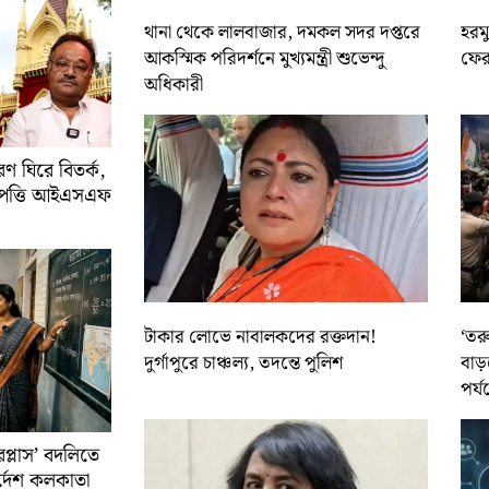
থানা থেকে লালবাজার, দমকল সদর দপ্তরে
হরমু
আকস্মিক পরিদর্শনে মুখ্যমন্ত্রী শুভেন্দু
ফের 
অধিকারী
 ঘিরে বিতর্ক,
আপত্তি আইএসএফ
টাকার লোভে নাবালকদের রক্তদান!
‘তর
দুর্গাপুরে চাঞ্চল্য, তদন্তে পুলিশ
বাড়
পর্য
রপ্লাস’ বদলিতে
নির্দেশ কলকাতা