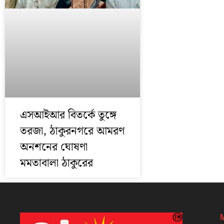
এসআইআর বিতর্কে তুঙ্গে
তরজা, ঠাকুরনগরে আমরণ
অনশনের ঘোষণা
মমতাবালা ঠাকুরের