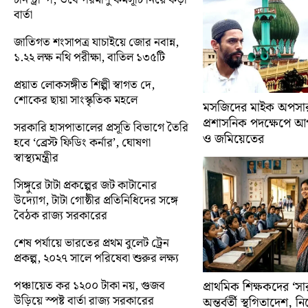
বার্তা
জাতিগত শংসাপত্র যাচাইয়ে জোর নবান্ন,
১.২২ লক্ষ নথি পরীক্ষা, বাতিল ১৩৫টি
প্রয়াত লোকসঙ্গীত শিল্পী স্বাগত দে,
শোকের ছায়া সাংস্কৃতিক মহলে
মসজিদের মাইক অপসারণ
প্রশাসনিক পদক্ষেপে 
সরকারি হাসপাতালের প্রসূতি বিভাগে তৈরি
ও জমিয়েতের
হবে ‘ব্রেস্ট ফিডিং কর্নার’, ঘোষণা
স্বাস্থ্যমন্ত্রীর
সিঙ্গুরে টাটা প্রকল্পের জট কাটানোর
উদ্যোগ, টাটা গোষ্ঠীর প্রতিনিধিদের সঙ্গে
বৈঠক রাজ্য সরকারের
শেষ পর্যায়ে ভারতের প্রথম বুলেট ট্রেন
প্রকল্প, ২০২৭ সালে পরিষেবা শুরুর লক্ষ্য
পঞ্চায়েত কর ১২০০ টাকা নয়, গুজব
প্রাথমিক শিক্ষকদের ‘সা
উড়িয়ে স্পষ্ট বার্তা রাজ্য সরকারের
অন্তর্বর্তী স্থগিতাদেশ, 