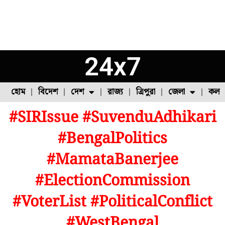
24x7
হোম
বিদেশ
দেশ
রাজ্য
ত্রিপুরা
জেলা
কলক
#SIRIssue #SuvenduAdhikari
ফুল চাষ
ফল চাষ
মাছ চাষ
উত্তর ২৪ পরগনা
পোল্ট্রি চাষ
#BengalPolitics
#MamataBanerjee
#ElectionCommission
#VoterList #PoliticalConflict
#WestBengal