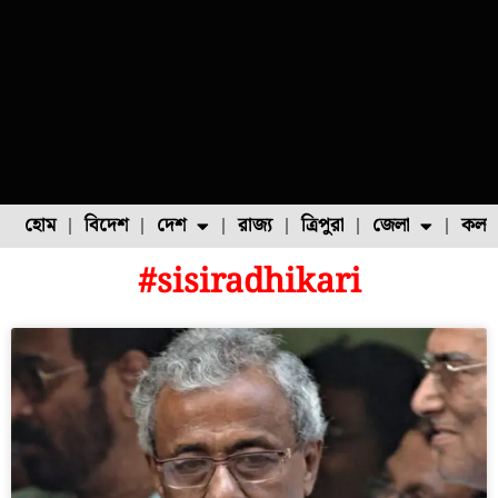
হোম
বিদেশ
দেশ
রাজ্য
ত্রিপুরা
জেলা
কলক
#sisiradhikari
ফুল চাষ
ফল চাষ
মাছ চাষ
উত্তর ২৪ পরগনা
পোল্ট্রি চাষ