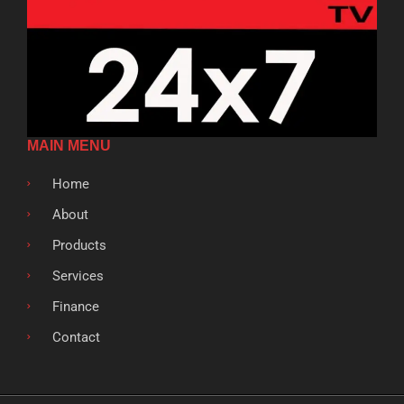
MAIN MENU
Home
About
Products
Services
Finance
Contact
F
T
G
L
S