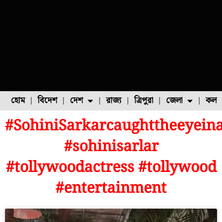
হোম
বিদেশ
দেশ
রাজ্য
ত্রিপুরা
জেলা
কলক
#SohiniSarkarcaughttheeyein
ফুল চাষ
ফল চাষ
মাছ চাষ
উত্তর ২৪ পরগনা
পোল্ট্রি চাষ
#sohinisarlar
#tollywoodactress #tollywood
#entertainment