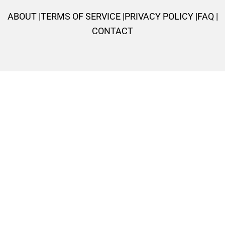
-
m
t
f
ABOUT |
TERMS OF SERVICE |
PRIVACY POLICY |
FAQ |
CONTACT