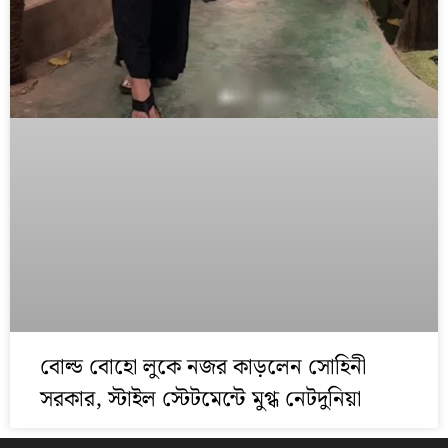
বোল্ড বোহো লুকে নজর কাড়লেন সোহিনী
সরকার, স্টাইল স্টেটমেন্টে মুগ্ধ নেটদুনিয়া