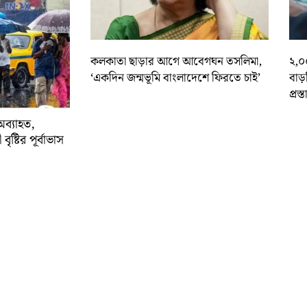
কলকাতা ছাড়ার আগে আবেগঘন তসলিমা,
২,০
‘একদিন জন্মভূমি বাংলাদেশে ফিরতে চাই’
বাড
প্রস্
অব্যাহত,
বৃষ্টির পূর্বাভাস