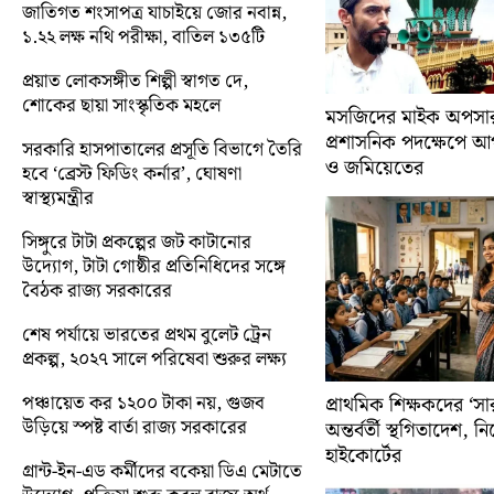
জাতিগত শংসাপত্র যাচাইয়ে জোর নবান্ন,
১.২২ লক্ষ নথি পরীক্ষা, বাতিল ১৩৫টি
প্রয়াত লোকসঙ্গীত শিল্পী স্বাগত দে,
শোকের ছায়া সাংস্কৃতিক মহলে
মসজিদের মাইক অপসারণ
প্রশাসনিক পদক্ষেপে 
সরকারি হাসপাতালের প্রসূতি বিভাগে তৈরি
ও জমিয়েতের
হবে ‘ব্রেস্ট ফিডিং কর্নার’, ঘোষণা
স্বাস্থ্যমন্ত্রীর
সিঙ্গুরে টাটা প্রকল্পের জট কাটানোর
উদ্যোগ, টাটা গোষ্ঠীর প্রতিনিধিদের সঙ্গে
বৈঠক রাজ্য সরকারের
শেষ পর্যায়ে ভারতের প্রথম বুলেট ট্রেন
প্রকল্প, ২০২৭ সালে পরিষেবা শুরুর লক্ষ্য
পঞ্চায়েত কর ১২০০ টাকা নয়, গুজব
প্রাথমিক শিক্ষকদের ‘সা
উড়িয়ে স্পষ্ট বার্তা রাজ্য সরকারের
অন্তর্বর্তী স্থগিতাদেশ, 
হাইকোর্টের
গ্রান্ট-ইন-এড কর্মীদের বকেয়া ডিএ মেটাতে