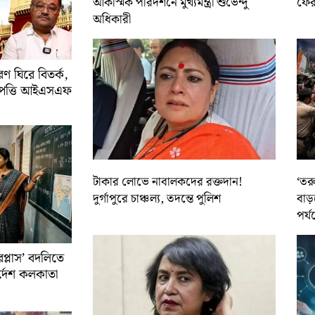
আকস্মিক পরিদর্শনে মুখ্যমন্ত্রী শুভেন্দু
ফের 
অধিকারী
 ঘিরে বিতর্ক,
আপত্তি আইএসএফ
টাকার লোভে নাবালকদের রক্তদান!
‘তর
দুর্গাপুরে চাঞ্চল্য, তদন্তে পুলিশ
বাড়
পর্য
রপ্লাস’ বদলিতে
নির্দেশ কলকাতা