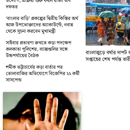
উদ্যোগ, প্রক্রিয়া শুরু করল রাজ্য অর্থ
দফতর
‘বাংলার বাড়ি’ প্রকল্পের দ্বিতীয় কিস্তির অর্থ
আজ উপভোক্তাদের অ্যাকাউন্টে, নবান্ন
থেকে সূচনা করবেন মুখ্যমন্ত্রী
সাইবার প্রতারণা রুখতে কড়া পদক্ষেপ
কলকাতা পুলিশের, ব্যাঙ্কগুলির সঙ্গে
বাংলাজুড়ে বর্ষার দাপট 
উচ্চপর্যায়ের বৈঠক
সপ্তাহের শেষ পর্যন্ত ভারী 
শমীক ভট্টাচার্যের কড়া বার্তার পর
তোলাবাজির অভিযোগে বিজেপির ২২ কর্মী
সাসপেন্ড