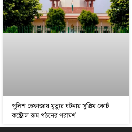
পুলিশ হেফাজায় মৃত্যুর ঘটনায় সুপ্রিম কোর্ট
কন্ট্রোল রুম গঠনের পরামর্শ