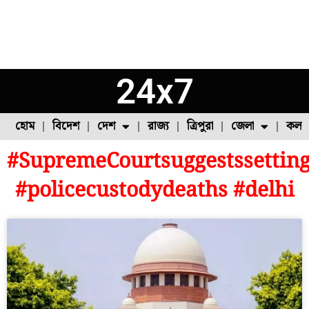
24x7
হোম
বিদেশ
দেশ
রাজ্য
ত্রিপুরা
জেলা
কলক
#SupremeCourtsuggestssettin
ফুল চাষ
ফল চাষ
মাছ চাষ
উত্তর ২৪ পরগনা
পোল্ট্রি চাষ
#policecustodydeaths #delhi