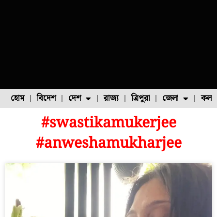
হোম
বিদেশ
দেশ
রাজ্য
ত্রিপুরা
জেলা
কলক
#swastikamukerjee
ফুল চাষ
ফল চাষ
মাছ চাষ
উত্তর ২৪ পরগনা
পোল্ট্রি চাষ
#anweshamukharjee