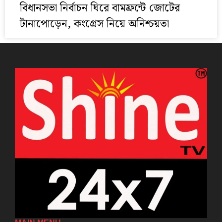
বিধানসভা নির্বাচন ঘিরে বামফ্রন্টে জোটের
টানাপোড়েন, কংগ্রেস নিয়ে অনিশ্চয়তা