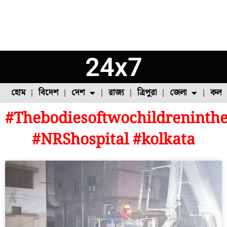
24x7
হোম
বিদেশ
দেশ
রাজ্য
ত্রিপুরা
জেলা
কলক
#Thebodiesoftwochildreninth
ফুল চাষ
ফল চাষ
মাছ চাষ
উত্তর ২৪ পরগনা
পোল্ট্রি চাষ
#NRShospital #kolkata