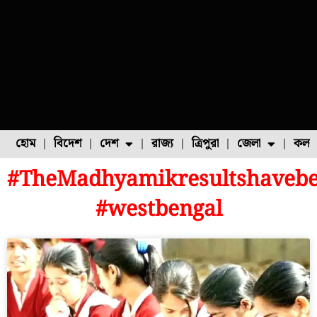
হোম
বিদেশ
দেশ
রাজ্য
ত্রিপুরা
জেলা
কলক
#TheMadhyamikresultshavebe
ফুল চাষ
ফল চাষ
মাছ চাষ
উত্তর ২৪ পরগনা
পোল্ট্রি চাষ
#westbengal