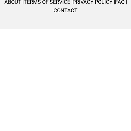
ABOUT |
TERMS OF SERVICE |
PRIVACY POLICY |
FAQ |
-
m
t
CONTACT
f