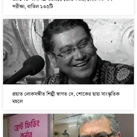
পরীক্ষা, বাতিল ১৩৫টি
প্রয়াত লোকসঙ্গীত শিল্পী স্বাগত দে, শোকের ছায়া সাংস্কৃতিক
মহলে