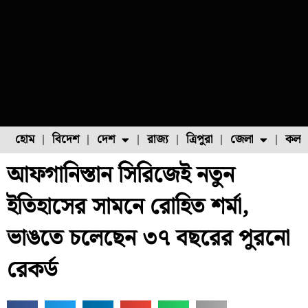
হোম
বিদেশ
দেশ
রাজ্য
ত্রিপুরা
জেলা
কলক
আফগানিস্তান সিরিজেই নতুন
ফুল চাষ
ফল চাষ
মাছ চাষ
উত্তর ২৪ পরগনা
পোল্ট্রি চাষ
ইতিহাসের সামনে রোহিত শর্মা,
ভাঙতে চলেছেন ৩৭ বছরের পুরনো
রেকর্ড