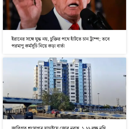
ইরানের সঙ্গে যুদ্ধ নয়, চুক্তির পথে হাঁটতে চান ট্রাম্প; তবে
পরমাণু কর্মসূচি নিয়ে কড়া বার্তা
জাতিগত শংসাপত্র যাচাইয়ে জোর নবান্ন, ১.২২ লক্ষ নথি