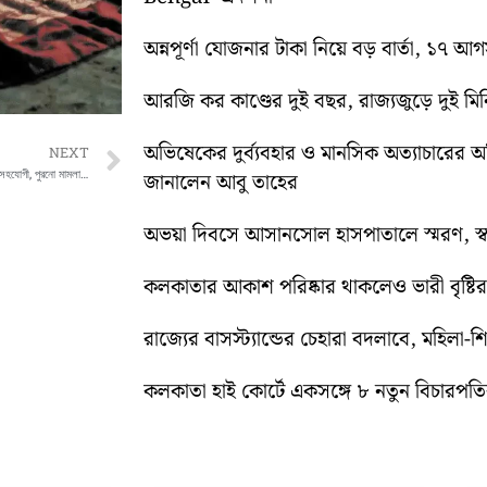
অন্নপূর্ণা যোজনার টাকা নিয়ে বড় বার্তা, ১৭ আ
আরজি কর কাণ্ডের দুই বছর, রাজ্যজুড়ে দুই ম
অভিষেকের দুর্ব্যবহার ও মানসিক অত্যাচারের 
Next
NEXT
অশোকনগরে গ্রেপ্তার প্রাক্তন বিধায়কের ঘনিষ্ঠ সহযোগী, পুরনো মামলায় পুলিশের পদক্ষেপ
জানালেন আবু তাহের
অভয়া দিবসে আসানসোল হাসপাতালে স্মরণ, স্বরচ
কলকাতার আকাশ পরিষ্কার থাকলেও ভারী বৃষ্টির পূ
রাজ্যের বাসস্ট্যান্ডের চেহারা বদলাবে, মহিলা-
কলকাতা হাই কোর্টে একসঙ্গে ৮ নতুন বিচারপতির