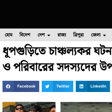
হোম
বিদেশ
দেশ
রাজ্য
ত্রিপুরা
জেলা
ধূপগুড়িতে চাঞ্চল্যকর ঘটনা
ফুল চাষ
ফল চাষ
মাছ চাষ
উত্তর ২৪ পরগন
পোল্ট্রি চ
ও পরিবারের সদস্যদের উ
Facebook
Twitter
LinkedIn