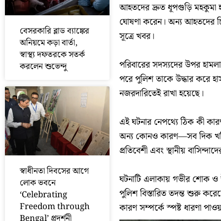
আহতদের দ্রুত ধূপগুড়ি মহকুম
ঘোষণা করেন। অন্য আহতদের চি
বেসরকারি ব্লাড ব্যাঙ্কের
সূত্রে খবর।
অনিয়মে কড়া বার্তা,
স্বাস্থ্য দফতরকে সতর্ক
পরিবারের সদস্যদের উপর হামলা
করলেন শুভেন্দু
পরে পুলিশ তাকে উদ্ধার করে হা
নজরদারিতেই রাখা হয়েছে।
এই ঘটনার নেপথ্যে ঠিক কী কারণ
অন্য কোনও কারণ—সব দিক খতিয়
প্রতিবেশী এবং স্থানীয় বাসিন্দা
স্বাধীনতা দিবসের আগে
ঘটনাটি এলাকায় গভীর শোক ও উ
লোক ভবনে
পুলিশ বিস্তারিত তদন্ত শুরু করে
‘Celebrating
Freedom through
কারণ সম্পর্কে স্পষ্ট ধারণা পাও
Bengal’ প্রদর্শনী