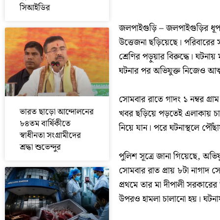
সিআইডির
জলপাইগুড়ি – জলপাইগুড়ির ধূপগ
উত্তেজনা ছড়িয়েছে। পরিবারের
শ্রেণির পড়ুয়ার বিরুদ্ধে। ঘট
ঘটনার পর অভিযুক্ত নিজেও আত্ম
সোমবার রাতে গাদং ১ নম্বর গ্রাম
ভারত ছাড়ো আন্দোলনের
খবর ছড়িয়ে পড়তেই এলাকায় চাঞ্চ
৮৪তম বার্ষিকীতে
নিয়ে যান। পরে ঘটনাস্থলে পৌঁছা
স্বাধীনতা সংগ্রামীদের
শ্রদ্ধা শুভেন্দুর
পুলিশ সূত্রে জানা গিয়েছে, অভি
সোমবার রাত প্রায় ৮টা নাগাদ স
প্রথমে তার মা দীপালী সরকারে
উপরও হামলা চালানো হয়। ঘটন