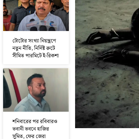
টোটোর সংখ্যা নিয়ন্ত্রণে
নতুন নীতি, নির্দিষ্ট রুটে
সীমিত পারমিটে ই-রিকশা
শনিবারের পর রবিবারও
ভবানী ভবনে হাজির
সুমিত, ফের জেরা