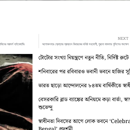
NEXT
িনের পরামর্শ হাইকোর্টের
অশোকনগরে গ্রেপ্তার প্রাক্তন বিধায়কের ঘনিষ্ঠ সহযোগী, পুরনো মামলায় পুলিশের পদক্ষেপ
টোটোর সংখ্যা নিয়ন্ত্রণে নতুন নীতি, নির্দিষ্ট র
শনিবারের পর রবিবারও ভবানী ভবনে হাজির স
ভারত ছাড়ো আন্দোলনের ৮৪তম বার্ষিকীতে স্বাধীনত
বেসরকারি ব্লাড ব্যাঙ্কের অনিয়মে কড়া বার্তা, স
শুভেন্দু
স্বাধীনতা দিবসের আগে লোক ভবনে ‘Cele
Bengal’ প্রদর্শনী