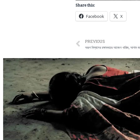
Share this:
Facebook
X
Prev
PREVIOUS
অরূপ বিশ্বাসের রক্ষাকবচের আবেদন খারিজ, আগাম জাম