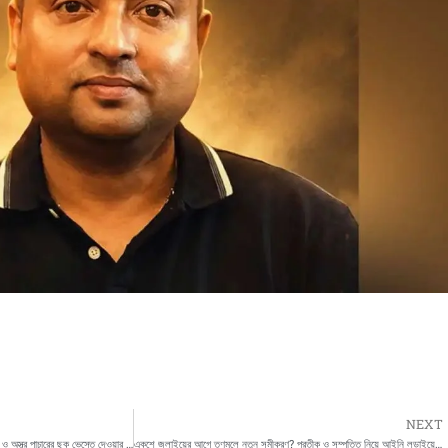
NEXT
দিল্লি পুলিশের জালে ৭ সন্দেহভাজন জঙ্গি, বিস্ফোরণ ও অস্ত্র পাচারের ছক ভেস্তে দেওয়ার দাবি
একুশে জুলাইয়ের আগে তৃণমূলে নতুন সমীকরণ? প্রতীক ও সম্পত্তি নিয়ে আইনি লড়াইয়ের ইঙ্গিত সুদীপের