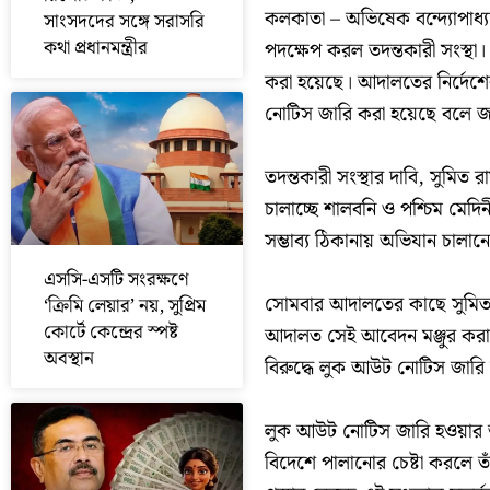
কলকাতা – অভিষেক বন্দ্যোপাধ্যা
সাংসদদের সঙ্গে সরাসরি
কথা প্রধানমন্ত্রীর
পদক্ষেপ করল তদন্তকারী সংস্থা।
করা হয়েছে। আদালতের নির্দেশের
নোটিস জারি করা হয়েছে বলে জ
তদন্তকারী সংস্থার দাবি, সুমিত 
চালাচ্ছে শালবনি ও পশ্চিম মেদ
সম্ভাব্য ঠিকানায় অভিযান চালান
এসসি-এসটি সংরক্ষণে
সোমবার আদালতের কাছে সুমিত রা
‘ক্রিমি লেয়ার’ নয়, সুপ্রিম
কোর্টে কেন্দ্রের স্পষ্ট
আদালত সেই আবেদন মঞ্জুর করার
অবস্থান
বিরুদ্ধে লুক আউট নোটিস জারি
লুক আউট নোটিস জারি হওয়ার অর্
বিদেশে পালানোর চেষ্টা করলে তাঁ