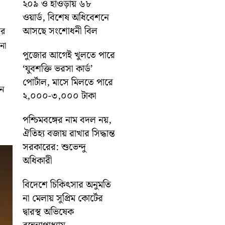
২০৯ ও হাওড়ায় ৬৮
ওয়ার্ড, বিশেষ অধিবেশনে
আসছে সংশোধনী বিল
ার
না
পুজোর আগেই খুলতে পারে
‘যুবশক্তি ভরসা কার্ড’
পোর্টাল, মাসে মিলতে পারে
েন
২,০০০-৩,০০০ টাকা
পশ্চিমবঙ্গের নাম বদল নয়,
ঐতিহ্য বজায় রাখার সিদ্ধান্ত
সরকারের: শুভেন্দু
অধিকারী
বিদেশে চিকিৎসার অনুমতি
না মেলায় সুপ্রিম কোর্টের
দ্বারস্থ অভিষেক