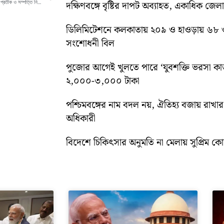
একুশে জুলাইয়ের আগে তৃণমূলে নতুন সমীকরণ? প্রতীক ও সম্পত্তি নিয়ে আইনি লড়াইয়ের ইঙ্গিত সুদীপের
দক্ষিণবঙ্গে বৃষ্টির দাপট অব্যাহত, একাধিক জেল
ডিলিমিটেশনে কলকাতায় ২০৯ ও হাওড়ায় ৬৮ 
সংশোধনী বিল
পুজোর আগেই খুলতে পারে ‘যুবশক্তি ভরসা কার্
২,০০০-৩,০০০ টাকা
পশ্চিমবঙ্গের নাম বদল নয়, ঐতিহ্য বজায় রাখার স
অধিকারী
বিদেশে চিকিৎসার অনুমতি না মেলায় সুপ্রিম কোর্ট