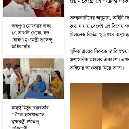
প্রস্থান কেন্দ্রে এই সংক্রান্ত স
তদন্তকারীদের অনুমান, আইনি জট
কথা মাথায় রেখেই এই বিশেষ পদক্
অন্নপূর্ণা যোজনার টাকা
১৭ আগস্ট থেকে, বড়
মিললেও বিভিন্ন সূত্র ধরে অনুসন্
ঘোষণা মুখ্যমন্ত্রী শুভেন্দু
অধিকারীর
সুমিত রায়ের বিরুদ্ধে জারি হও
প্রশাসনিক মহলের একাংশ। এখন তদ
আইনের আওতায় নিয়ে আসা।
অসুস্থ মিঠুন চক্রবর্তীর
খোঁজে হাসপাতালে
মুখ্যমন্ত্রী শুভেন্দু
অধিকারী