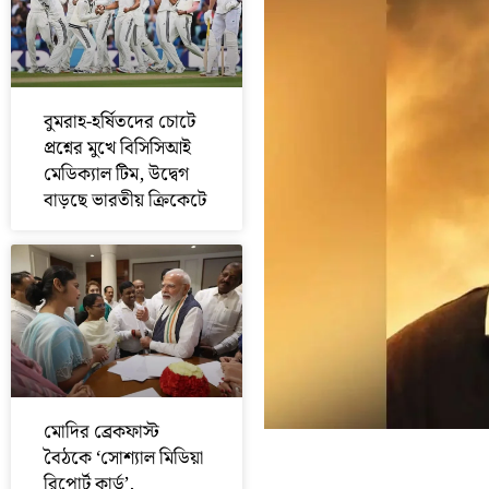
বুমরাহ-হর্ষিতদের চোটে
প্রশ্নের মুখে বিসিসিআই
মেডিক্যাল টিম, উদ্বেগ
বাড়ছে ভারতীয় ক্রিকেটে
মোদির ব্রেকফাস্ট
বৈঠকে ‘সোশ্যাল মিডিয়া
রিপোর্ট কার্ড’,