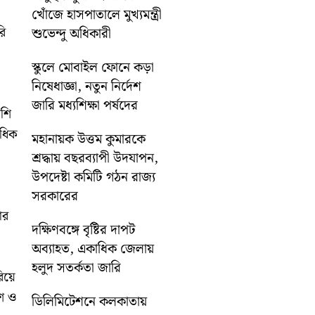
খোঁজে হাসপাতালে মুখ্যমন্ত্রী
রি
শুভেন্দু অধিকারী
স্কুলে মোবাইল ফোনে কড়া
নিষেধাজ্ঞা, নতুন নির্দেশ
জারি মধ্যশিক্ষা পর্ষদের
াশি
াধিক
মহানায়ক উত্তম কুমারকে
শ্রদ্ধায় বছরব্যাপী উদযাপন,
উপদেষ্টা কমিটি গঠন রাজ্য
সরকারের
ঁর
দক্ষিণবঙ্গে বৃষ্টির দাপট
অব্যাহত, একাধিক জেলায়
হলুদ সতর্কতা জারি
রিয়ে
েশ ও
ডিলিমিটেশনে কলকাতায়