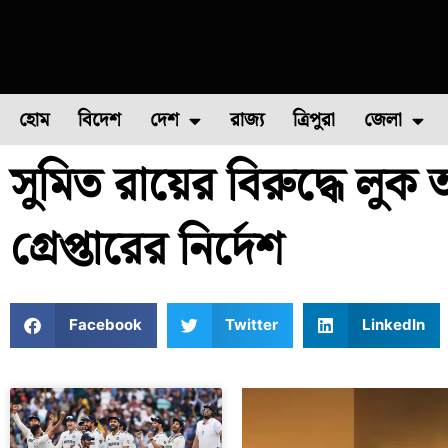
হোম
বিদেশ
দেশ
রাজ্য
ত্রিপুরা
জেলা
সুমিত রায়ের বিরুদ্ধে লুক
ফুল চাষ
ফল চাষ
মাছ চাষ
উত্তর ২৪ পরগন
পোল্ট্রি চ
গ্রেপ্তারের নির্দেশ
Facebook
Twitter
LinkedIn