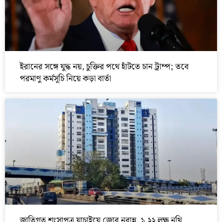
ইরানের সঙ্গে যুদ্ধ নয়, চুক্তির পথে হাঁটতে চান ট্রাম্প; তবে
পরমাণু কর্মসূচি নিয়ে কড়া বার্তা
জাতিগত শংসাপত্র যাচাইয়ে জোর নবান্ন, ১.২২ লক্ষ নথি