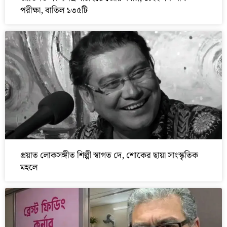
পরীক্ষা, বাতিল ১৩৫টি
প্রয়াত লোকসঙ্গীত শিল্পী স্বাগত দে, শোকের ছায়া সাংস্কৃতিক
মহলে