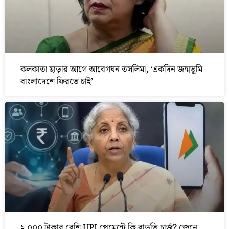
কলকাতা ছাড়ার আগে আবেগঘন তসলিমা, ‘একদিন জন্মভূমি
বাংলাদেশে ফিরতে চাই’
২,০০০ টাকার বেশি UPI পেমেন্টে কি বাড়তি চার্জ? জেনে