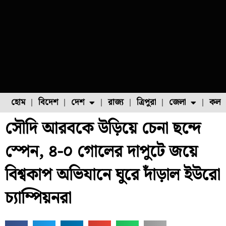
হোম
বিদেশ
দেশ
রাজ্য
ত্রিপুরা
জেলা
কলক
সৌদি আরবকে উড়িয়ে চেনা ছন্দে
ফুল চাষ
ফল চাষ
মাছ চাষ
উত্তর ২৪ পরগনা
পোল্ট্রি চাষ
স্পেন, ৪-০ গোলের দাপুটে জয়ে
বিশ্বকাপ অভিযানে ঘুরে দাঁড়াল ইউরো
চ্যাম্পিয়নরা