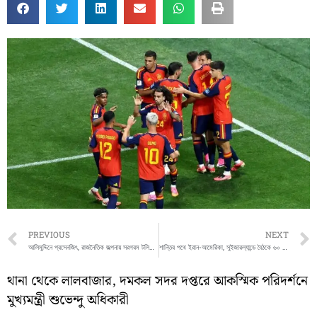
Prev
PREVIOUS
NEXT
আলিমুদ্দিনে প্রসেনজিৎ, রাজনৈতিক জল্পনায় সরগরম টলিপাড়া
শান্তির পথে ইরান-আমেরিকা, সুইজারল্যান্ডে বৈঠকে ৬০ দিনের রোডম্যাপে সম্মতি
থানা থেকে লালবাজার, দমকল সদর দপ্তরে আকস্মিক পরিদর্শনে
মুখ্যমন্ত্রী শুভেন্দু অধিকারী