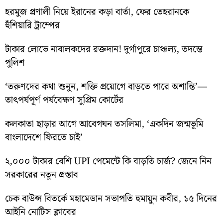
হরমুজ প্রণালী নিয়ে ইরানের কড়া বার্তা, ফের তেহরানকে
হুঁশিয়ারি ট্রাম্পের
টাকার লোভে নাবালকদের রক্তদান! দুর্গাপুরে চাঞ্চল্য, তদন্তে
পুলিশ
‘তরুণদের কথা শুনুন, শক্তি প্রয়োগে বাড়তে পারে অশান্তি’—
তাৎপর্যপূর্ণ পর্যবেক্ষণ সুপ্রিম কোর্টের
কলকাতা ছাড়ার আগে আবেগঘন তসলিমা, ‘একদিন জন্মভূমি
বাংলাদেশে ফিরতে চাই’
২,০০০ টাকার বেশি UPI পেমেন্টে কি বাড়তি চার্জ? জেনে নিন
সরকারের নতুন প্রস্তাব
চেক বাউন্স বিতর্কে মহামেডান সভাপতি হুমায়ুন কবীর, ১৫ দিনের
আইনি নোটিস ক্লাবের