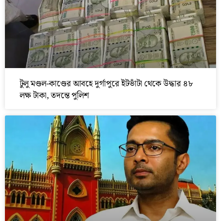
টুলু মণ্ডল-কাণ্ডের আবহে দুর্গাপুরে ইটভাঁটা থেকে উদ্ধার ৪৮
লক্ষ টাকা, তদন্তে পুলিশ