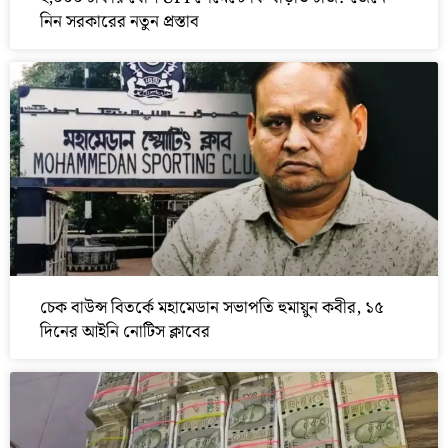
নিন সরকারের নতুন প্রস্তাব
চেক বাউন্স বিতর্কে মহামেডান সভাপতি হুমায়ুন কবীর, ১৫
দিনের আইনি নোটিস ক্লাবের