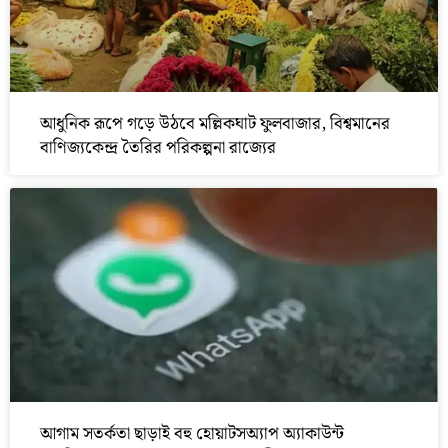
আধুনিক রূপে গড়ে উঠবে মল্লিকঘাট ফুলবাজার, বিশ্বমানের
বাণিজ্যকেন্দ্র তৈরির পরিকল্পনা রাজ্যের
আগাম সতর্কতা ছাড়াই বহু হোয়াটসঅ্যাপ অ্যাকাউন্ট