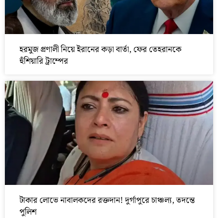
হরমুজ প্রণালী নিয়ে ইরানের কড়া বার্তা, ফের তেহরানকে
হুঁশিয়ারি ট্রাম্পের
টাকার লোভে নাবালকদের রক্তদান! দুর্গাপুরে চাঞ্চল্য, তদন্তে
পুলিশ