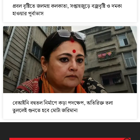
প্রবল বৃষ্টিতে জলমগ্ন কলকাতা, সপ্তাহজুড়ে বজ্রবৃষ্টি ও দমকা
হাওয়ার পূর্বাভাস
বেআইনি বহুতল নির্মাণে কড়া পদক্ষেপ, অতিরিক্ত তলা
তুললেই গুনতে হবে মোটা জরিমানা